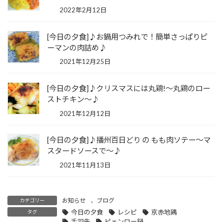
2022年2月12日
[今日の夕食]♪お鍋用つみれで！簡単さっぱりピ
ーマンの肉詰め♪
2021年12月25日
[今日の夕食]♪クリスマスには丸鶏!～丸鶏のロー
ストチキン～♪
2021年12月12日
[今日の夕食]♪播州百日どり の もも肉ソテー～マ
スタードソースで～♪
2021年11月13日
お知らせ
、
ブログ
カテゴリー
今日の夕食
レシピ
京赤地鶏
タグ
手羽先
ピェンロー鍋