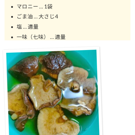
マロニー … 1袋
ごま油 … 大さじ4
塩 … 適量
一味（七味） … 適量