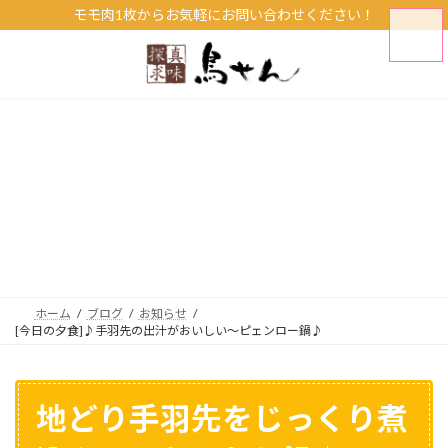
コ
ナ
モモ肉1枚からお気軽にお問い合わせください！
ン
ビ
テ
ゲ
ン
ー
ツ
シ
[今日の夕食]♪手羽先の出
へ
ョ
ス
ン
汁がおいしい～ピェンロ
キ
に
ッ
移
ー鍋♪
プ
動
ホーム
ブログ
お知らせ
[今日の夕食]♪手羽先の出汁がおいしい～ピェンロー鍋♪
地どり手羽先をじっくり煮