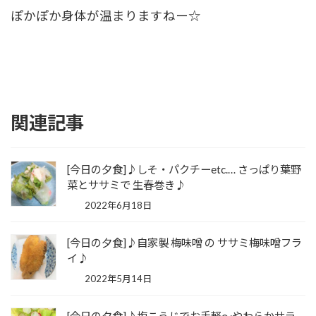
ぽかぽか身体が温まりますねー☆
関連記事
[今日の夕食]♪しそ・パクチーetc.… さっぱり葉野
菜とササミで 生春巻き♪
2022年6月18日
[今日の夕食]♪自家製 梅味噌 の ササミ梅味噌フラ
イ♪
2022年5月14日