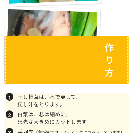
作
り
方
干し椎茸は、水で戻して、
戻し汁をとります。
白菜は、芯は細めに、
葉先は大きめにカットします。
手羽先
（我が家では、スティックにカットしています）