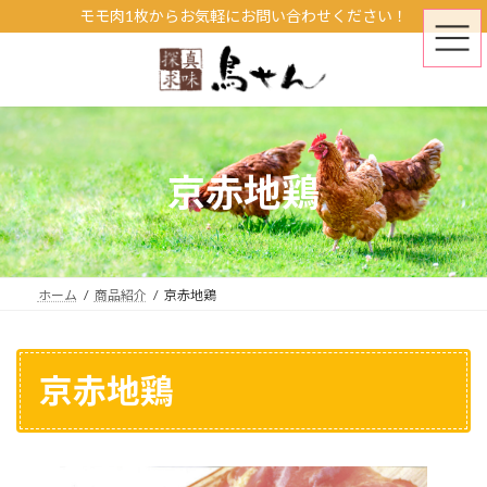
コ
ナ
モモ肉1枚からお気軽にお問い合わせください！
ン
ビ
テ
ゲ
ン
ー
ツ
シ
へ
ョ
ス
ン
京赤地鶏
キ
に
ッ
移
プ
動
ホーム
商品紹介
京赤地鶏
京赤地鶏