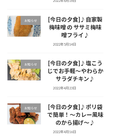
2022年6月18日
[今日の夕食]♪自家製
お知らせ
梅味噌 の ササミ梅味
噌フライ♪
2022年5月14日
[今日の夕食]♪塩こう
お知らせ
じでお手軽～やわらか
サラダチキン♪
2022年4月23日
[今日の夕食]♪ポリ袋
お知らせ
で簡単！～カレー風味
のから揚げ～♪
2022年4月16日