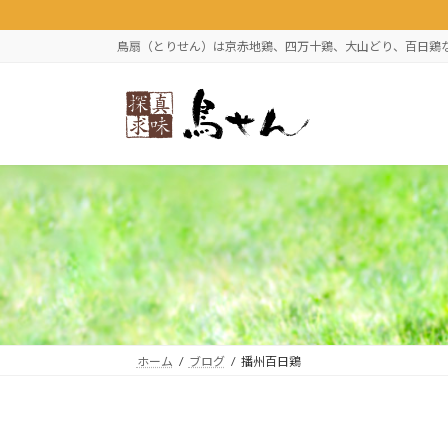
コ
ナ
ン
ビ
鳥扇（とりせん）は京赤地鶏、四万十鶏、大山どり、百日鶏
テ
ゲ
ン
ー
ツ
シ
へ
ョ
ス
ン
キ
に
ッ
移
プ
動
ホーム
ブログ
播州百日鶏