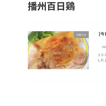
播州百日鶏
[
お知らせ
20
１０
した