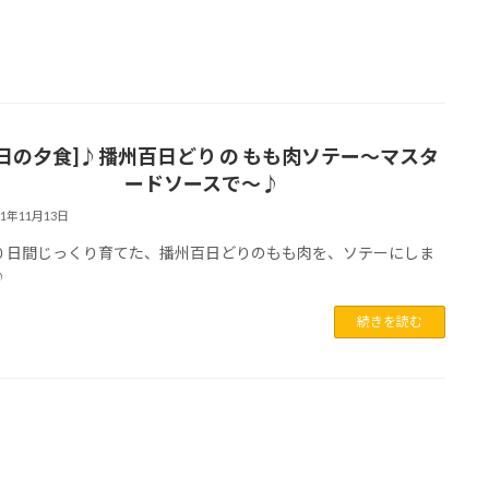
今日の夕食]♪播州百日どり の もも肉ソテー～マスタ
ードソースで～♪
21年11月13日
０日間じっくり育てた、播州百日どりのもも肉を、ソテーにしま
♪
続きを読む